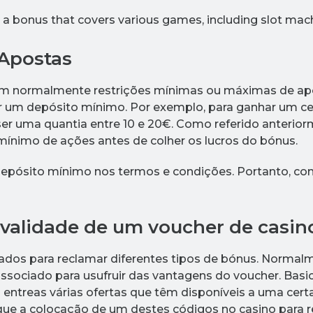
r you a bonus that covers various games, including slot m
Apostas
m normalmente restrições mínimas ou máximas de apo
er um depósito mínimo. Por exemplo, para ganhar um ce
r uma quantia entre 10 e 20€. Como referido anterior
ínimo de ações antes de colher os lucros do bónus.
depósito mínimo nos termos e condições. Portanto, c
a validade de um voucher de casin
izados para reclamar diferentes tipos de bónus. Normal
o associado para usufruir das vantagens do voucher. Ba
 entreas várias ofertas que têm disponíveis a uma certa
o que a colocação de um destes códigos no casino par