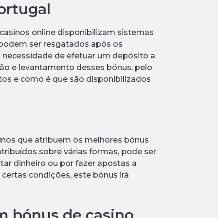
ortugal
casinos online disponibilizam sistemas
s podem ser resgatados após os
 necessidade de efetuar um depósito a
ação e levantamento desses bónus, pelo
sitos e como é que são disponibilizados
asinos que atribuem os melhores bónus
tribuídos sobre várias formas, pode ser
ar dinheiro ou por fazer apostas a
certas condições, este bónus irá
um bónus de casino