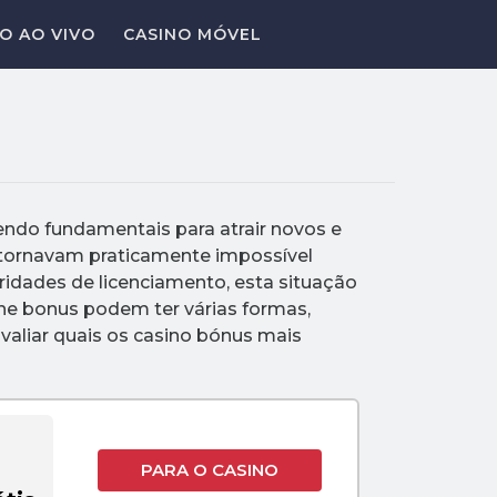
O AO VIVO
CASINO MÓVEL
endo fundamentais para atrair novos e
 tornavam praticamente impossível
idades de licenciamento, esta situação
ine bonus podem ter várias formas,
valiar quais os casino bónus mais
PARA O CASINO