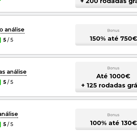
+ 200 rodadas grá
o análise
Bonus
150% até 750
5
/ 5
Bonus
s análise
Até 1000€
5
/ 5
+ 125 rodadas grá
análise
Bonus
100% até 130€
5
/ 5