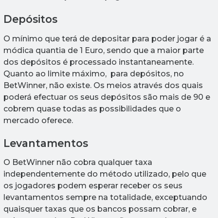
Depósitos
O mínimo que terá de depositar para poder jogar é a
módica quantia de 1 Euro, sendo que a maior parte
dos depósitos é processado instantaneamente.
Quanto ao limite máximo, para depósitos, no
BetWinner, não existe. Os meios através dos quais
poderá efectuar os seus depósitos são mais de 90 e
cobrem quase todas as possibilidades que o
mercado oferece.
Levantamentos
O BetWinner não cobra qualquer taxa
independentemente do método utilizado, pelo que
os jogadores podem esperar receber os seus
levantamentos sempre na totalidade, exceptuando
quaisquer taxas que os bancos possam cobrar, e